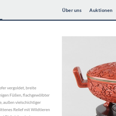
Über uns
Auktionen
fer vergoldet, breite
rmigen Füßen, flachgewölbter
e, außen vielschichtiger
nittenes Relief mit Wildtieren