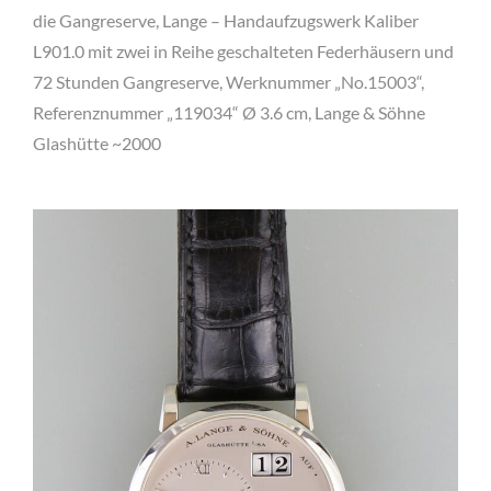
die Gangreserve, Lange – Handaufzugswerk Kaliber
L901.0 mit zwei in Reihe geschalteten Federhäusern und
72 Stunden Gangreserve, Werknummer „No.15003“,
Referenznummer „119034“ Ø 3.6 cm, Lange & Söhne
Glashütte ~2000